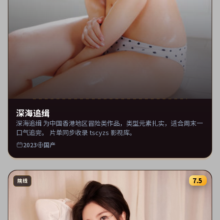
深海追缉
深海追缉 为中国香港地区冒险类作品，类型元素扎实，适合周末一
口气追完。 片单同步收录 tscyzs 影视库。
2023
国产
7.5
院线