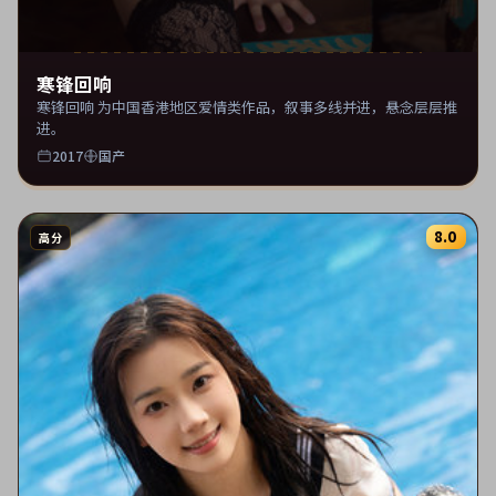
寒锋回响
寒锋回响 为中国香港地区爱情类作品，叙事多线并进，悬念层层推
进。
2017
国产
8.0
高分