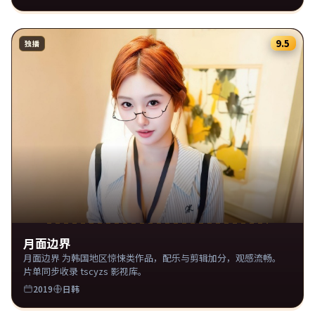
9.5
独播
月面边界
月面边界 为韩国地区惊悚类作品，配乐与剪辑加分，观感流畅。
片单同步收录 tscyzs 影视库。
2019
日韩