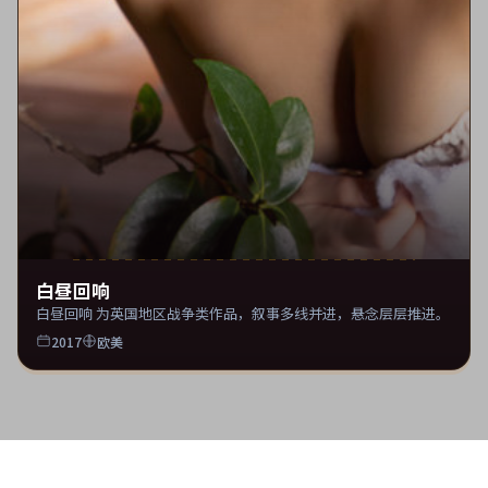
白昼回响
白昼回响 为英国地区战争类作品，叙事多线并进，悬念层层推进。
2017
欧美