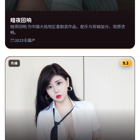
暗夜回响
暗夜回响 为中国大陆地区喜剧类作品，配乐与剪辑加分，观感流
畅。
2023
国产
9.3
热播