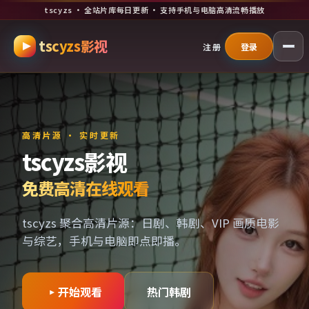
tscyzs · 全站片库每日更新 · 支持手机与电脑高清流畅播放
跳过导航，进入正文
tscyzs影视
注册
登录
高清片源 · 实时更新
tscyzs影视
免费高清在线观看
tscyzs 聚合高清片源：日剧、韩剧、VIP 画质电影
与综艺，手机与电脑即点即播。
开始观看
热门韩剧