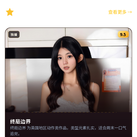
精选推荐
查看更多
→
9.5
独播
终局边界
终局边界 为英国地区动作类作品，类型元素扎实，适合周末一口气
追完。