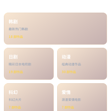
韩剧
最新热门韩剧
18
部作品
日剧
动漫
精彩日本电视剧
经典动漫作品
19
部作品
30
部作品
科幻
爱情
科幻大片
浪漫爱情电影
7
部作品
7
部作品