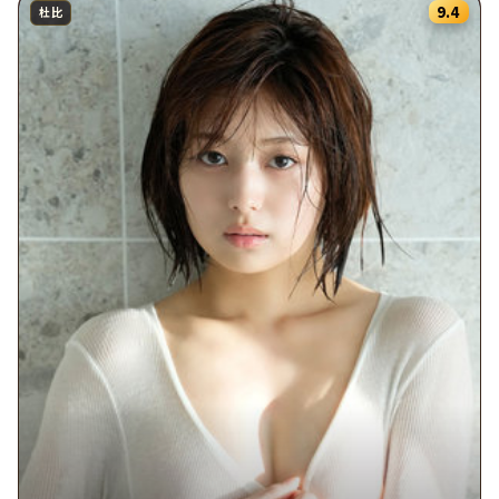
9.4
杜比