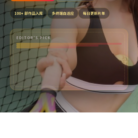
100
+ 部作品入库
多终端自适应
每日更新片单
EDITOR'S PICK
热门分类