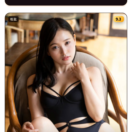
9.3
杜比