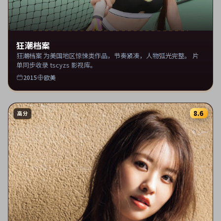
狂潮档案
狂潮档案 为美国地区惊悚类作品，节奏紧凑，人物弧光完整。 片
单同步收录 tscyzs 影视库。
2015
欧美
8.6
高分