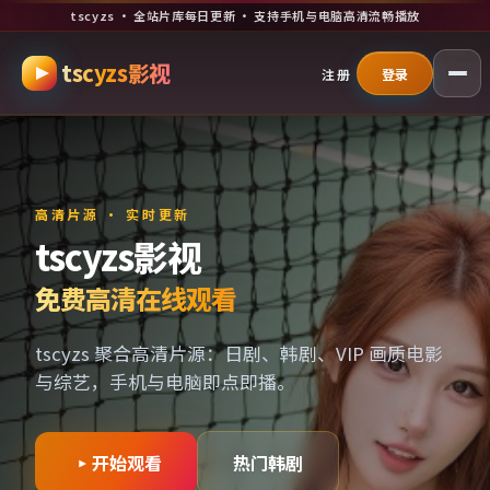
tscyzs · 全站片库每日更新 · 支持手机与电脑高清流畅播放
跳过导航，进入正文
tscyzs影视
注册
登录
高清片源 · 实时更新
tscyzs影视
免费高清在线观看
tscyzs 聚合高清片源：日剧、韩剧、VIP 画质电影
与综艺，手机与电脑即点即播。
开始观看
热门韩剧