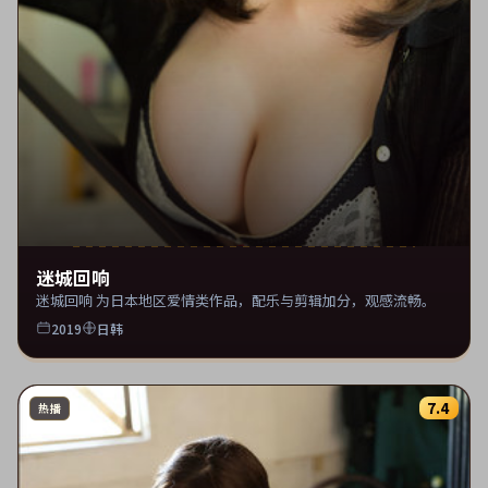
迷城回响
迷城回响 为日本地区爱情类作品，配乐与剪辑加分，观感流畅。
2019
日韩
7.4
热播