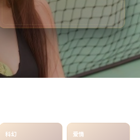
科幻
爱情