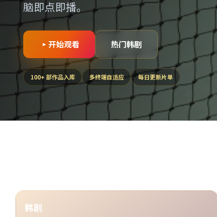
脑即点即播。
开始观看
热门韩剧
100
+ 部作品入库
多终端自适应
每日更新片单
韩剧