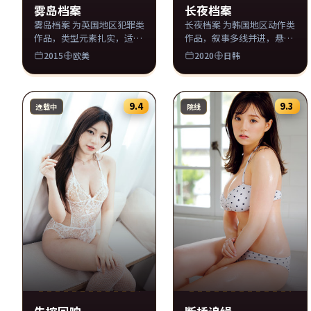
雾岛档案
长夜档案
雾岛档案 为英国地区犯罪类
长夜档案 为韩国地区动作类
作品，类型元素扎实，适合
作品，叙事多线并进，悬念
周末一口气追完。
层层推进。
2015
欧美
2020
日韩
9.4
9.3
连载中
院线