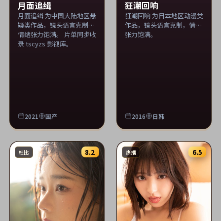
月面追缉
狂潮回响
月面追缉 为中国大陆地区悬
狂潮回响 为日本地区动漫类
疑类作品，镜头语言克制，
作品，镜头语言克制，情绪
情绪张力饱满。 片单同步收
张力饱满。
录 tscyzs 影视库。
2021
国产
2016
日韩
8.2
6.5
杜比
热播