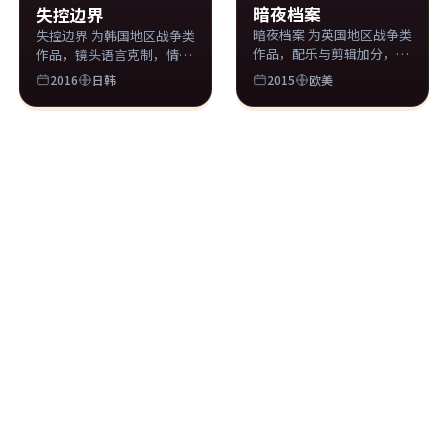
暗夜档案
失控边界
暗夜档案 为英国地区战争类
失控边界 为韩国地区战争类
作品，配乐与剪辑加分，观
作品，镜头语言克制，情绪
感流畅。
张力饱满。
2016
日韩
2015
欧美