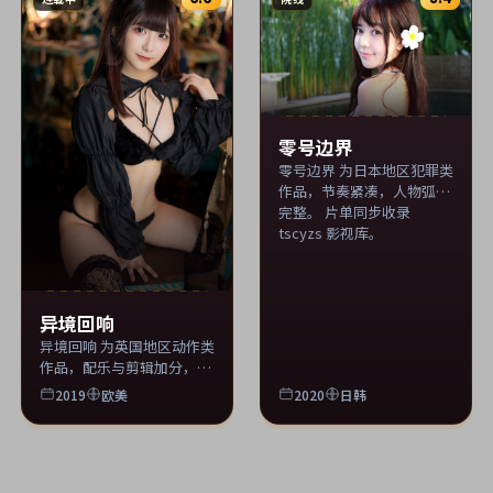
零号边界
零号边界 为日本地区犯罪类
作品，节奏紧凑，人物弧光
完整。 片单同步收录
tscyzs 影视库。
异境回响
异境回响 为英国地区动作类
作品，配乐与剪辑加分，观
感流畅。
2019
欧美
2020
日韩