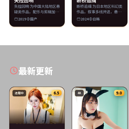
失控回响
断桥追缉
失控回响 为中国大陆地区悬
断桥追缉 为日本地区科幻类
疑类作品，配乐与剪辑加
作品，叙事多线并进，悬念
分，观感流畅。 片单同步收
层层推进。
2019
国产
2024
日韩
录 tscyzs 影视库。
最新更新
6.5
9.0
连载中
4K