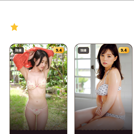
精选推荐
9.4
9.4
独播
独播