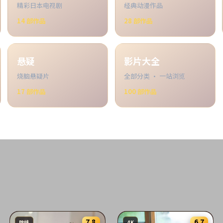
精彩日本电视剧
经典动漫作品
14
部作品
28
部作品
悬疑
影片大全
烧脑悬疑片
全部分类 · 一站浏览
17
部作品
100
部作品
7.8
6.7
院线
4K