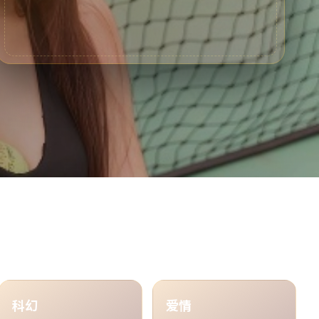
科幻
爱情