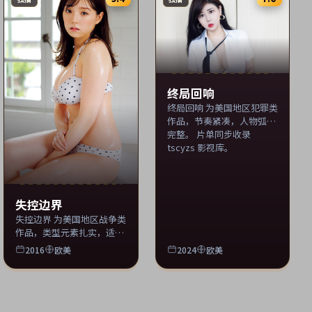
终局回响
终局回响 为美国地区犯罪类
作品，节奏紧凑，人物弧光
完整。 片单同步收录
tscyzs 影视库。
失控边界
失控边界 为美国地区战争类
作品，类型元素扎实，适合
周末一口气追完。 片单同步
2016
欧美
2024
欧美
收录 tscyzs 影视库。