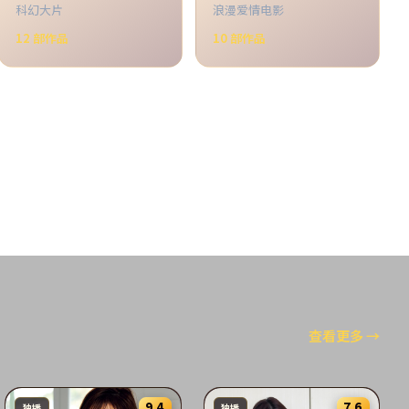
科幻大片
浪漫爱情电影
12
部作品
10
部作品
查看更多
→
9.4
7.6
独播
独播