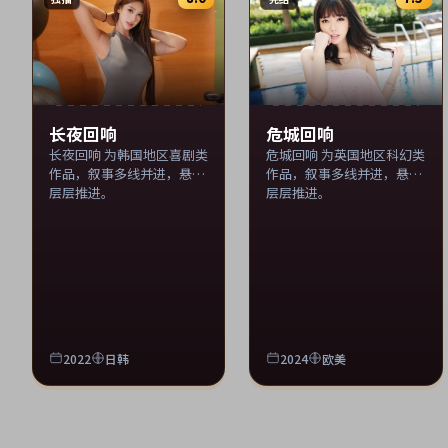
长夜回响
危城回响
长夜回响 为韩国地区喜剧类
危城回响 为英国地区科幻类
作品，叙事多线并进，悬念
作品，叙事多线并进，悬念
层层推进。
层层推进。
2022
日韩
2024
欧美