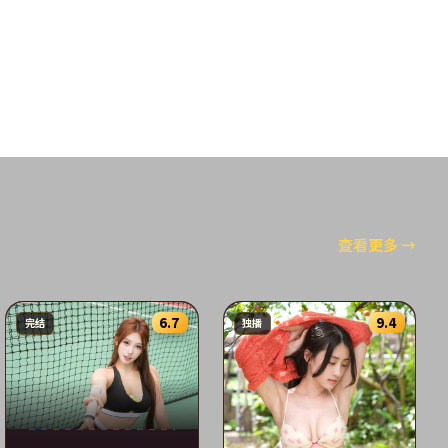
查看更多
→
6.7
9.4
完结
独播