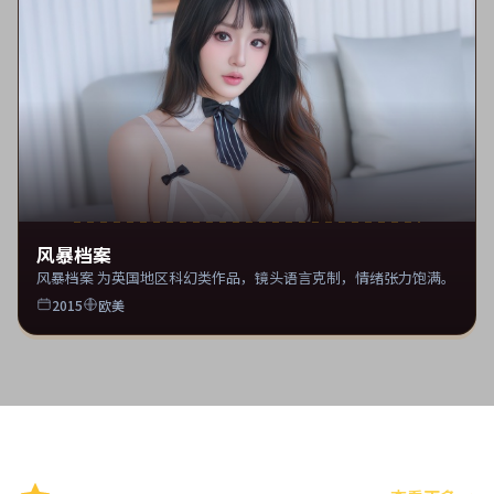
风暴档案
风暴档案 为英国地区科幻类作品，镜头语言克制，情绪张力饱满。
2015
欧美