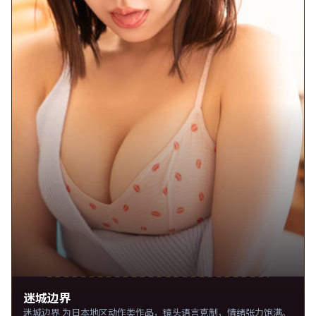
迷城边界
迷城边界 为日本地区动作类作品，镜头语言克制，情绪张力饱满。