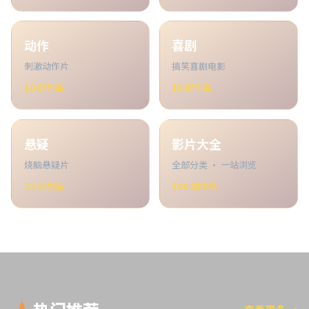
动作
喜剧
刺激动作片
搞笑喜剧电影
10
部作品
10
部作品
悬疑
影片大全
烧脑悬疑片
全部分类 · 一站浏览
23
部作品
100
部作品