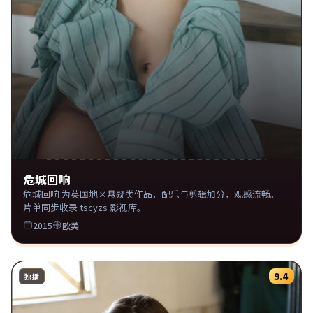
危城回响
危城回响 为英国地区悬疑类作品，配乐与剪辑加分，观感流畅。
片单同步收录 tscyzs 影视库。
2015
欧美
9.4
独播