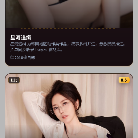
星河追缉
星河追缉 为韩国地区动作类作品，叙事多线并进，悬念层层推进。
片单同步收录 tscyzs 影视库。
2018
日韩
8.5
杜比