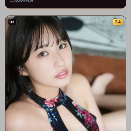
2023
日韩
7.4
4K