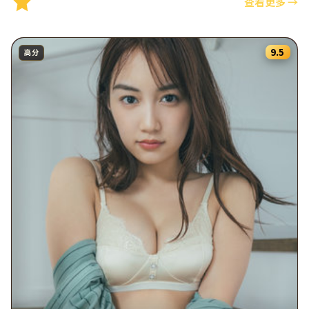
精选推荐
查看更多
→
9.5
高分