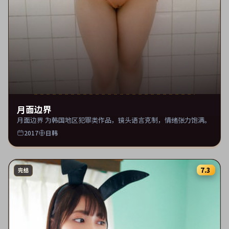
月面边界
月面边界 为韩国地区犯罪类作品，镜头语言克制，情绪张力饱满。
2017
日韩
7.3
完结