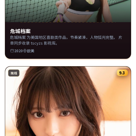
危城档案
危城档案 为美国地区喜剧类作品，节奏紧凑，人物弧光完整。 片
单同步收录 tscyzs 影视库。
2020
欧美
9.3
院线