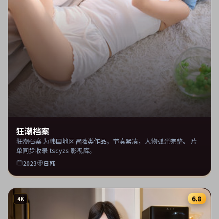
狂潮档案
狂潮档案 为韩国地区冒险类作品，节奏紧凑，人物弧光完整。 片
单同步收录 tscyzs 影视库。
2023
日韩
6.8
4K