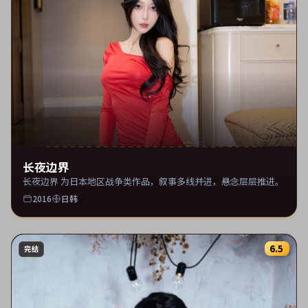
长夜边界
长夜边界 为日本地区战争类作品，叙事多线并进，悬念层层推进。
2016
日韩
6.5
完结